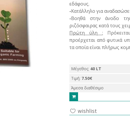
εδάφους.
-
Κατάλληλο για αναδασώσει
-
Βοηθά στην άνοδο της
ριζόσφαιρας κατά τους χει
Πρώτη ύλη :
Πρόκειται
προέρχεται από φυτικά υ
τα οποία είναι πλήρως κο
Μέγεθος:
40 LT
Τιμή:
7.50€
Άμεσα διαθέσιμο
wishlist
share this: