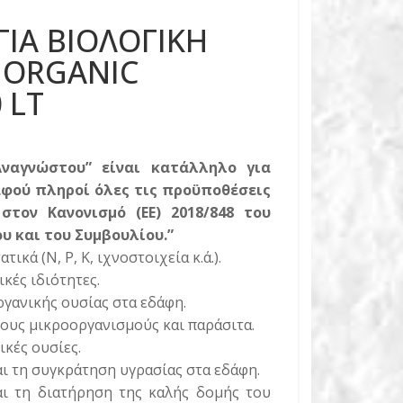
ΙΑ ΒΙΟΛΟΓΙΚΗ
Α ORGANIC
 LT
Αναγνώστου” είναι κατάλληλο για
αφού πληροί όλες τις προϋποθέσεις
στον Κανονισμό (EE) 2018/848 του
υ και του Συμβουλίου.”
ικά (N, P, K, ιχνοστοιχεία κ.ά.).
κές ιδιότητες.
ργανικής ουσίας στα εδάφη.
ους μικροοργανισμούς και παράσιτα.
κές ουσίες.
ι τη συγκράτηση υγρασίας στα εδάφη.
αι τη διατήρηση της καλής δομής του