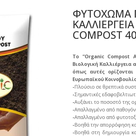
ΦΥΤΟΧΩΜΑ Γ
ΚΑΛΛΙΕΡΓΕΙ
COMPOST 40
Το “Organic Compost 
Βιολογική Καλλιέργεια 
όπως αυτές ορίζονται 
Ευρωπαϊκού Κοινοβουλίο
-
Πλούσιο σε θρεπτικά συστατ
-
Σημαντικές εδαφοβελτιωτι
-
Αυξάνει το ποσοστό της ο
-
Απαλλαγμένο από παθογόν
-
Απαλλαγμένο από φυτοτοξι
-
Βοηθά την απορρόφηση κα
-
Βοηθά στη δημιουργία κ