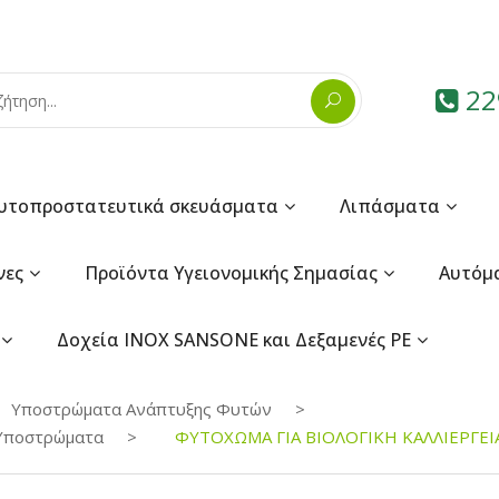
22
υτοπροστατευτικά σκευάσματα
Λιπάσματα
νες
Προϊόντα Υγειονομικής Σημασίας
Αυτόμ
Δοχεία INOX SANSONE και Δεξαμενές PE
Υποστρώματα Ανάπτυξης Φυτών
 Υποστρώματα
ΦΥΤΟΧΩΜΑ ΓΙΑ ΒΙΟΛΟΓΙΚΗ ΚΑΛΛΙΕΡΓΕΙ