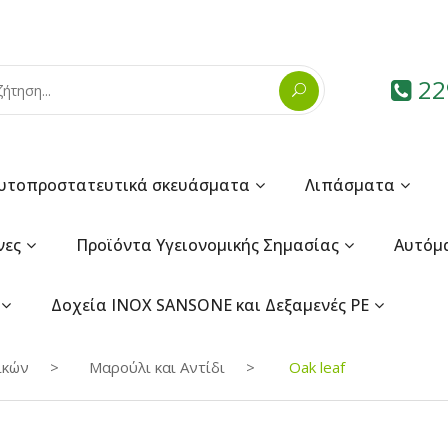
22
υτοπροστατευτικά σκευάσματα
Λιπάσματα
νες
Προϊόντα Υγειονομικής Σημασίας
Αυτόμ
Δοχεία INOX SANSONE και Δεξαμενές PE
ικών
Μαρούλι και Αντίδι
Oak leaf