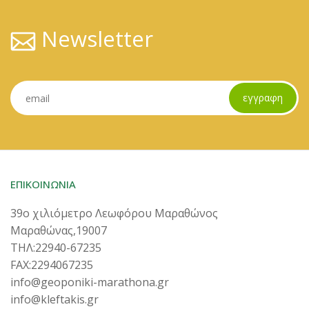
Newsletter
εγγραφη
ΕΠΙΚΟΙΝΩΝΙΑ
39ο χιλιόμετρο Λεωφόρου Μαραθώνος
Μαραθώνας,19007
ΤΗΛ:22940-67235
FAX:2294067235
info@geoponiki-marathona.gr
info@kleftakis.gr